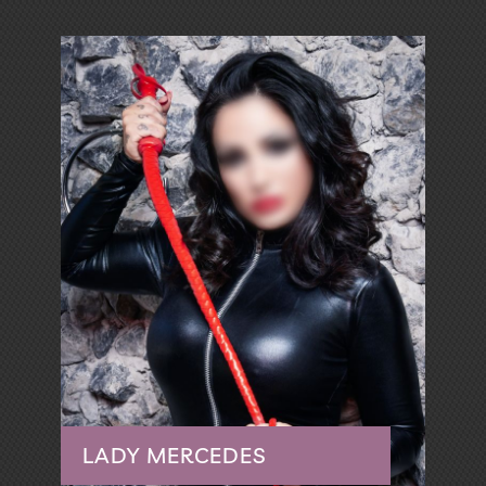
Wuppertal | München | Hamburg-City
LADY MERCEDES
Setcard
Service
Info
Ich bin Lady Mercedes aus Wuppertal. Eine
charmante, elegante Lady mit
dominanten Neigungen. Meine sinnliche
Art ist verspielt und zugleich gepaart mit
verschiedensten Fetischen reizvollen
Spielen.
LADY MERCEDES
Führen werde ich Dich durch ein Labyrinth